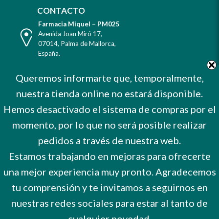
CONTACTO
Farmacia Miquel – PM025
Dirección
Avenida Joan Miró 17
,
07014
,
Palma de Mallorca
,
España
.
Teléfono
Tel. +34 971 732 456
Queremos informarte que, temporalmente,
Celular
Mvl. 606 373 503
nuestra tienda online no estará disponible.
E-
farmacia@farmaciamiquel.com
Mail
Hemos desactivado el sistema de compras por el
Horario
De Lunes a Sábado
9 a 21 hrs.
momento, por lo que no será posible realizar
No cerramos por vacaciones
pedidos a través de nuestra web.
Estamos trabajando en mejoras para ofrecerte
una mejor experiencia muy pronto. Agradecemos
tu comprensión y te invitamos a seguirnos en
nuestras redes sociales para estar al tanto de
cualquier novedad.