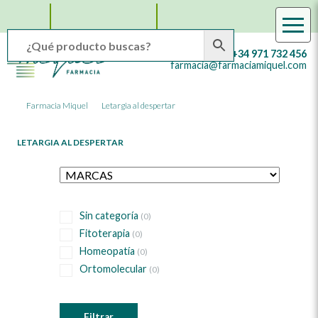
Facebook
Instagram
WhatsApp
Farmacia
Farmacia
+34 971 732 456
Online
Miquel
farmacia@farmaciamiquel.com
en
Mallorca
Farmacia Miquel
Letargia al despertar
LETARGIA AL DESPERTAR
Sin categoría
(0)
Fitoterapia
(0)
Homeopatía
(0)
Ortomolecular
(0)
Filtrar