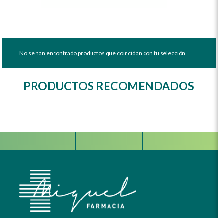
No se han encontrado productos que coincidan con tu selección.
PRODUCTOS RECOMENDADOS
Facebook
Instagram
Whats