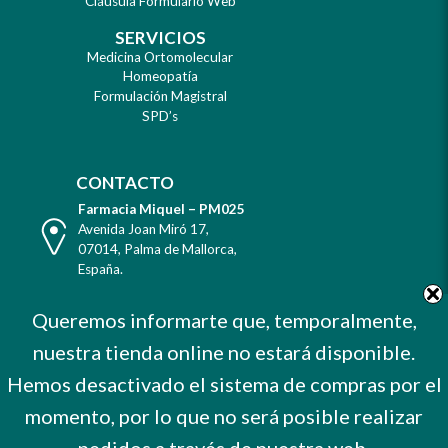
Cláusula Formulario Web
SERVICIOS
Medicina Ortomolecular
Homeopatía
Formulación Magistral
SPD’s
CONTACTO
Farmacia Miquel – PM025
Dirección
Avenida Joan Miró 17
,
07014
,
Palma de Mallorca
,
España
.
Teléfono
Tel. +34 971 732 456
Queremos informarte que, temporalmente,
Celular
Mvl. 606 373 503
nuestra tienda online no estará disponible.
E-
farmacia@farmaciamiquel.com
Mail
Hemos desactivado el sistema de compras por el
Horario
De Lunes a Sábado
9 a 21 hrs.
momento, por lo que no será posible realizar
No cerramos por vacaciones