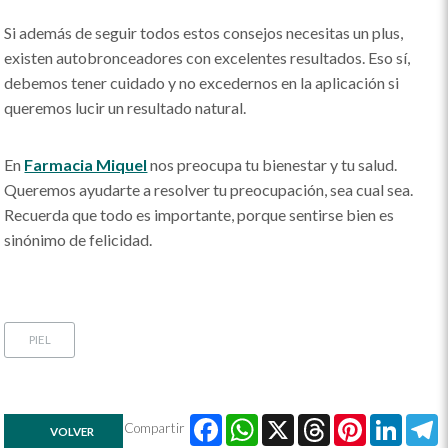
Si además de seguir todos estos consejos necesitas un plus,
existen autobronceadores con excelentes resultados. Eso sí,
debemos tener cuidado y no excedernos en la aplicación si
queremos lucir un resultado natural.
En
Farmacia Miquel
nos preocupa tu bienestar y tu salud.
Queremos ayudarte a resolver tu preocupación, sea cual sea.
Recuerda que todo es importante, porque sentirse bien es
sinónimo de felicidad.
PIEL
Facebook
WhatsApp
X
Threads
Pinte
Lin
Compartir
VOLVER