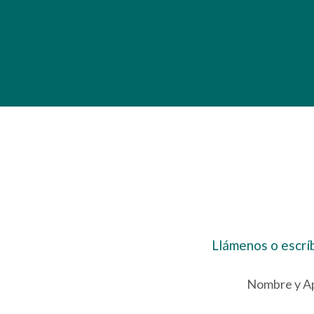
Llámenos o escrí
Nombre y Ape
Por