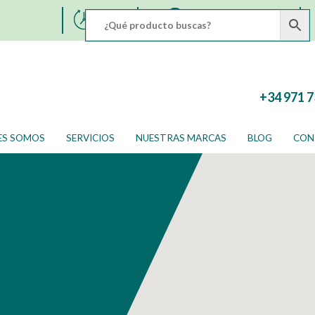
L - S
WhatsApp 606 373 503
09-21h
+34 971 7
ES SOMOS
SERVICIOS
NUESTRAS MARCAS
BLOG
CON