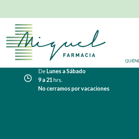
CONTACTO
Farmacia Miquel - PM025
Avenida Joan Miró 17,
07014, Palma de Mallorca
Tel.
971 732 456
Movil.
606 373 503
QUIÉN
farmacia@farmaciamiquel.com
De
Lunes a Sábado
9 a 21
hrs.
No cerramos por vacaciones