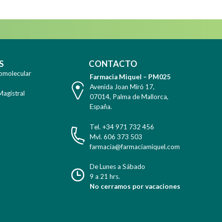
S
CONTACTO
omolecular
Farmacia Miquel – PM025
Avenida Joan Miró 17
,
Magistral
07014
,
Palma de Mallorca
,
España
.
Tel. +34 971 732 456
Mvl. 606 373 503
farmacia@farmaciamiquel.com
De Lunes a Sábado
9 a 21 hrs.
No cerramos por vacaciones