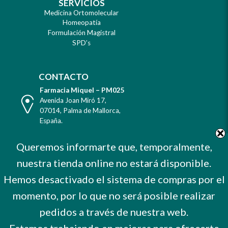
SERVICIOS
Medicina Ortomolecular
Homeopatía
Formulación Magistral
SPD’s
CONTACTO
Farmacia Miquel – PM025
Dirección
Avenida Joan Miró 17
,
07014
,
Palma de Mallorca
,
España
.
Teléfono
Tel. +34 971 732 456
Queremos informarte que, temporalmente,
Celular
Mvl. 606 373 503
nuestra tienda online no estará disponible.
E-
farmacia@farmaciamiquel.com
Mail
Hemos desactivado el sistema de compras por el
Horario
De Lunes a Sábado
9 a 21 hrs.
momento, por lo que no será posible realizar
No cerramos por vacaciones
pedidos a través de nuestra web.