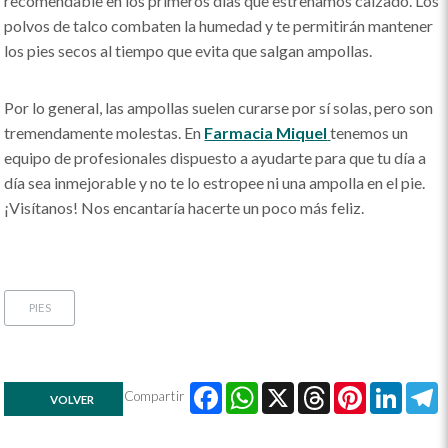
recomendable en los primeros días que estrenamos calzado. Los
polvos de talco combaten la humedad y te permitirán mantener
los pies secos al tiempo que evita que salgan ampollas.
Por lo general, las ampollas suelen curarse por sí solas, pero son
tremendamente molestas. En
Farmacia Miquel
tenemos un
equipo de profesionales dispuesto a ayudarte para que tu día a
día sea inmejorable y no te lo estropee ni una ampolla en el pie.
¡Visítanos! Nos encantaría hacerte un poco más feliz.
PIES
Facebook
WhatsApp
X
Threads
Pinte
Lin
Compartir
VOLVER