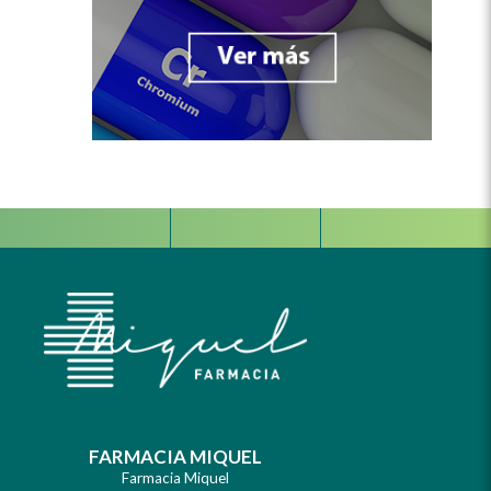
Facebook
Instagram
Whats
FARMACIA MIQUEL
Farmacia Miquel