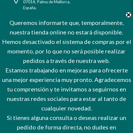
07014
,
Palma de Mallorca
,
España
.
Teléfono
Tel. +34 971 732 456
Queremos informarte que, temporalmente,
Celular
Mvl. 606 373 503
nuestra tienda online no estará disponible.
E-
farmacia@farmaciamiquel.com
Mail
Hemos desactivado el sistema de compras por el
Horario
De Lunes a Sábado
9 a 21 hrs.
momento, por lo que no será posible realizar
No cerramos por vacaciones
pedidos a través de nuestra web.
Estamos trabajando en mejoras para ofrecerte
una mejor experiencia muy pronto. Agradecemos
tu comprensión y te invitamos a seguirnos en
nuestras redes sociales para estar al tanto de
cualquier novedad.
Si tienes alguna consulta o deseas realizar un
®
Farmacia Miquel
2026 -
Todos los derechos reservados.
pedido de forma directa, no dudes en