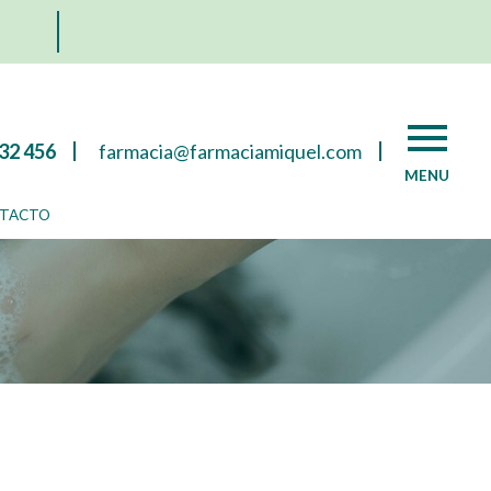
32 456
farmacia@farmaciamiquel.com
pués
MENU
TACTO