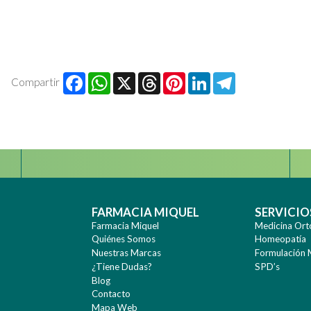
Facebook
WhatsApp
X
Threads
Pinterest
LinkedIn
Telegr
Compartir
Instagram
FARMACIA MIQUEL
SERVICIO
Farmacia Miquel
Medicina Ort
Quiénes Somos
Homeopatía
Nuestras Marcas
Formulación 
¿Tiene Dudas?
SPD’s
Blog
Contacto
Mapa Web