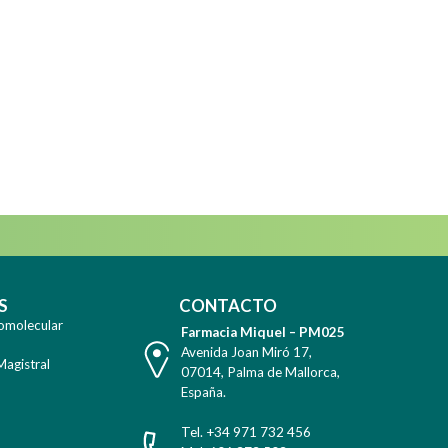
am
WhatsApp
S
CONTACTO
omolecular
Farmacia Miquel – PM025
Dirección
Avenida Joan Miró 17
,
Magistral
07014
,
Palma de Mallorca
,
España
.
Teléfono
Tel. +34 971 732 456