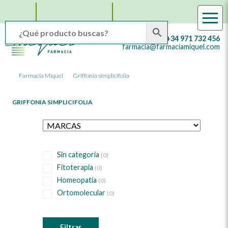
Facebook
Instagram
WhatsApp
Farmacia
Farmacia
+34 971 732 456
Online
Miquel
farmacia@farmaciamiquel.com
en
Mallorca
Farmacia Miquel
Griffonia simplicifolia
GRIFFONIA SIMPLICIFOLIA
Sin categoría
(0)
Fitoterapia
(0)
Homeopatía
(0)
Ortomolecular
(0)
Filtrar