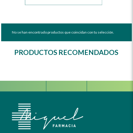
No se han encontrado productos que coincidan con tu selección.
PRODUCTOS RECOMENDADOS
Facebook
Instagram
Whats