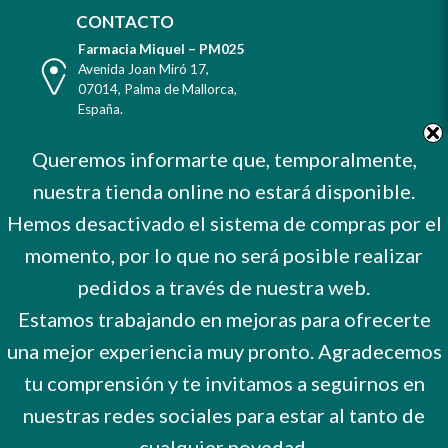
CONTACTO
Farmacia Miquel – PM025
Dirección
Avenida Joan Miró 17
,
07014
,
Palma de Mallorca
,
España
.
Teléfono
Tel. +34 971 732 456
Queremos informarte que, temporalmente,
Celular
Mvl. 606 373 503
nuestra tienda online no estará disponible.
E-
farmacia@farmaciamiquel.com
Mail
Hemos desactivado el sistema de compras por el
Horario
De Lunes a Sábado
9 a 21 hrs.
momento, por lo que no será posible realizar
No cerramos por vacaciones
pedidos a través de nuestra web.
Estamos trabajando en mejoras para ofrecerte
una mejor experiencia muy pronto. Agradecemos
tu comprensión y te invitamos a seguirnos en
nuestras redes sociales para estar al tanto de
cualquier novedad.