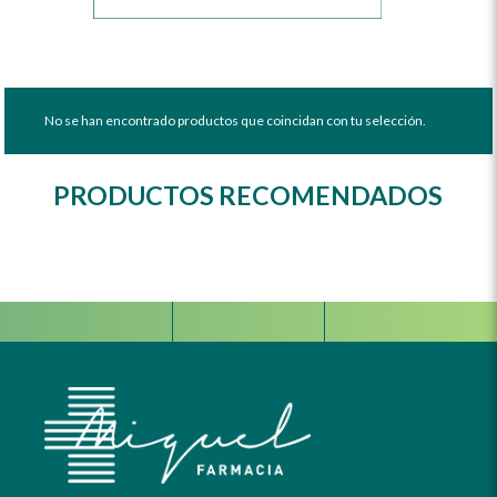
No se han encontrado productos que coincidan con tu selección.
PRODUCTOS RECOMENDADOS
Facebook
Instagram
Whats