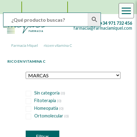
Facebook
Instagram
WhatsApp
Farmacia
Farmacia
+34 971 732 456
Online
Miquel
farmacia@farmaciamiquel.com
en
Mallorca
Farmacia Miquel
rico en vitamina C
RICO EN VITAMINA C
Sin categoría
(0)
Fitoterapia
(0)
Homeopatía
(0)
Ortomolecular
(0)
Filtrar