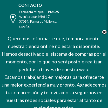
CONTACTO
Farmacia Miquel – PM025
Dirección
Avenida Joan Miró 17
,
07014
,
Palma de Mallorca
,
España
.
Teléfono
Tel. +34 971 732 456
Queremos informarte que, temporalmente,
Celular
Mvl. 606 373 503
nuestra tienda online no estará disponible.
E-
farmacia@farmaciamiquel.com
Mail
Hemos desactivado el sistema de compras por el
Horario
De Lunes a Sábado
9 a 21 hrs.
momento, por lo que no será posible realizar
No cerramos por vacaciones
pedidos a través de nuestra web.
Estamos trabajando en mejoras para ofrecerte
una mejor experiencia muy pronto. Agradecemos
tu comprensión y te invitamos a seguirnos en
nuestras redes sociales para estar al tanto de
cualquier novedad.