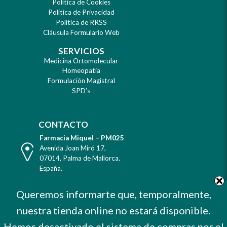
Política de Cookies
Política de Privacidad
Política de RRSS
Cláusula Formulario Web
SERVICIOS
Medicina Ortomolecular
Homeopatía
Formulación Magistral
SPD’s
CONTACTO
Farmacia Miquel – PM025
Dirección
Avenida Joan Miró 17
,
07014
,
Palma de Mallorca
,
España
.
Teléfono
Tel. +34 971 732 456
Queremos informarte que, temporalmente,
Celular
Mvl. 606 373 503
nuestra tienda online no estará disponible.
E-
farmacia@farmaciamiquel.com
Mail
Hemos desactivado el sistema de compras por el