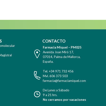
WhatsApp
S
CONTACTO
omolecular
Farmacia Miquel – PM025
Dirección
Avenida Joan Miró 17
,
Magistral
07014
,
Palma de Mallorca
,
España
.
Teléfono
Tel. +34 971 732 456
Celular
Mvl. 606 373 503
E-
farmacia@farmaciamiquel.com
Mail
Horario
De Lunes a Sábado
9 a 21 hrs.
No cerramos por vacaciones