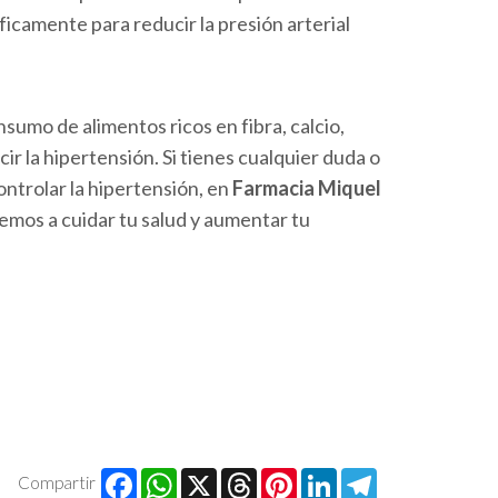
íficamente para reducir la presión arterial
nsumo de alimentos ricos en fibra, calcio,
ir la hipertensión. Si tienes cualquier duda o
ontrolar la hipertensión, en
Farmacia Miquel
mos a cuidar tu salud y aumentar tu
Facebook
WhatsApp
X
Threads
Pinterest
LinkedIn
Telegr
Compartir