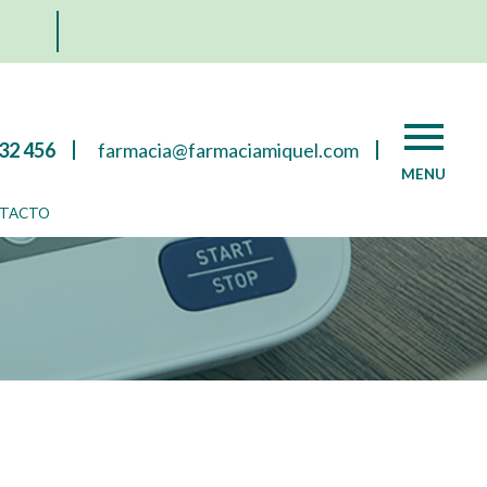
32 456
farmacia@farmaciamiquel.com
que
MENU
TACTO