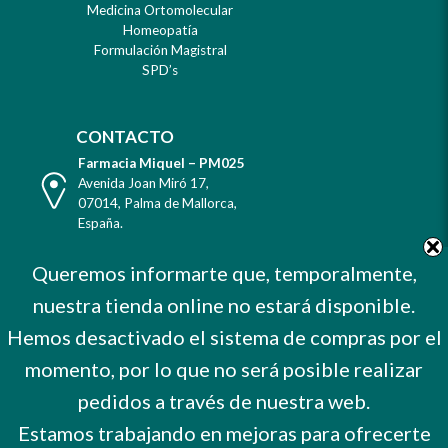
Medicina Ortomolecular
Homeopatía
Formulación Magistral
SPD’s
CONTACTO
Farmacia Miquel – PM025
Dirección
Avenida Joan Miró 17
,
07014
,
Palma de Mallorca
,
España
.
Teléfono
Tel. +34 971 732 456
Queremos informarte que, temporalmente,
Celular
Mvl. 606 373 503
nuestra tienda online no estará disponible.
E-
farmacia@farmaciamiquel.com
Mail
Hemos desactivado el sistema de compras por el
Horario
De Lunes a Sábado
9 a 21 hrs.
momento, por lo que no será posible realizar
No cerramos por vacaciones
pedidos a través de nuestra web.
Estamos trabajando en mejoras para ofrecerte