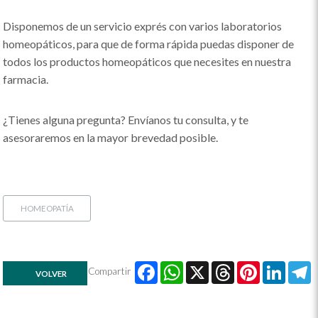
Disponemos de un servicio exprés con varios laboratorios
homeopáticos, para que de forma rápida puedas disponer de
todos los productos homeopáticos que necesites en nuestra
farmacia.
¿Tienes alguna pregunta? Envíanos tu consulta, y te
asesoraremos en la mayor brevedad posible.
HOMEOPATÍA
Facebook
WhatsApp
X
Threads
Pinte
Lin
Compartir
VOLVER