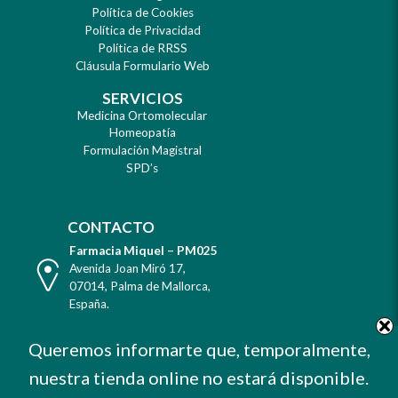
Política de Cookies
Política de Privacidad
Política de RRSS
Cláusula Formulario Web
SERVICIOS
Medicina Ortomolecular
Homeopatía
Formulación Magistral
SPD’s
CONTACTO
Farmacia Miquel – PM025
Dirección
Avenida Joan Miró 17
,
07014
,
Palma de Mallorca
,
España
.
Teléfono
Tel. +34 971 732 456
Queremos informarte que, temporalmente,
Celular
Mvl. 606 373 503
nuestra tienda online no estará disponible.
E-
farmacia@farmaciamiquel.com
Mail