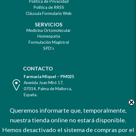
Política de Privacidad
Política de RRSS
Cláusula Formulario Web
SERVICIOS
Medicina Ortomolecular
Homeopatía
Formulación Magistral
SPD’s
CONTACTO
Farmacia Miquel – PM025
Dirección
Avenida Joan Miró 17
,
07014
,
Palma de Mallorca
,
España
.
Teléfono
Tel. +34 971 732 456
Queremos informarte que, temporalmente,
Celular
Mvl. 606 373 503
nuestra tienda online no estará disponible.
E-
farmacia@farmaciamiquel.com
Mail
Hemos desactivado el sistema de compras por el
Horario
De Lunes a Sábado