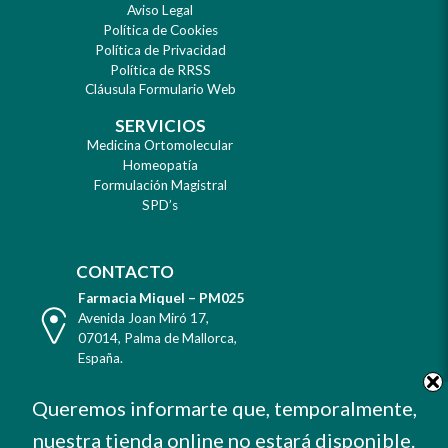
Aviso Legal
Política de Cookies
Política de Privacidad
Política de RRSS
Cláusula Formulario Web
SERVICIOS
Medicina Ortomolecular
Homeopatía
Formulación Magistral
SPD’s
CONTACTO
Farmacia Miquel – PM025
Dirección
Avenida Joan Miró 17
,
07014
,
Palma de Mallorca
,
España
.
Teléfono
Tel. +34 971 732 456
Queremos informarte que, temporalmente,
Celular
Mvl. 606 373 503
nuestra tienda online no estará disponible.
E-
farmacia@farmaciamiquel.com