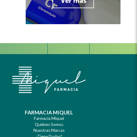
Facebook
Instagram
Whats
FARMACIA MIQUEL
Farmacia Miquel
Quiénes Somos
Nuestras Marcas
¿Tiene Dudas?